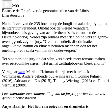
2:00
Beatrice de Graaf over de genomineerden van de Libris
Literatuurprijs
Na het lezen van de 235 boeken op de longlist maakt de jury op dat
de literatuur verandert. Omdat ook de wereld verandert,
bijvoorbeeld als gevolg van actuele thema's als corona en de
Oekraïne-oorlog. Verder zijn romans meer dan ooit divers en genre-
overstijgend, zegt de jury. "Genderidentiteit, discriminatie,
ongelijkheid, natuur en klimaat behoren meer dan ooit tot het
oneindig brede scala van literaire onderwerpen."
Tot slot merkt de jury op dat schrijvers steeds meer romans maken
over persoonlijke crises. "Het aantal zelfhulpboeken bleek enorm."
Vorig jaar
won
Mariken Heitman de prijs met haar boek
Wormmaan. Andere bekende oud-winnaars zijn Connie Palmen
(2016), Adriaan van Dis (2015), Tommy Wieringa (2013) en Dimitri
Verhulst (2009).
Lees hieronder een samenvatting van de juryrapporten van de zes
genomineerde boeken:
Anjet Daanje - Het lied van ooievaar en dromedaris