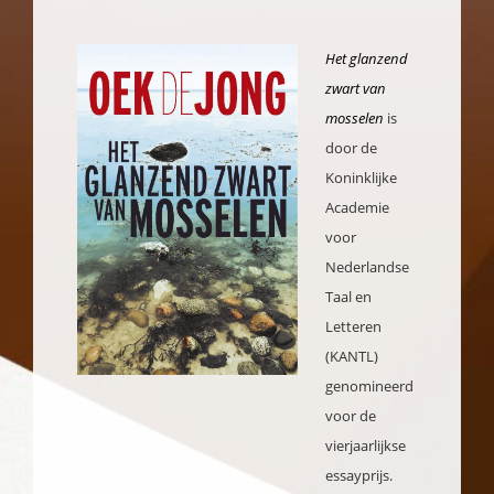
Het glanzend
zwart van
mosselen
is
door de
Koninklijke
Academie
voor
Nederlandse
Taal en
Letteren
(KANTL)
genomineerd
voor de
vierjaarlijkse
essayprijs.