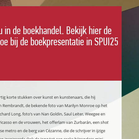
 in de boekhandel. Bekijk hier de
roe bij de boekpresentatie in SPUI25
tig korte stukken over kunst en kunstenaars, die hij
van Rembrandt, de bekende foto van Marilyn Monroe op het
ichard Long, foto’s van Nan Goldin, Saul Leiter, Weegee en
icasso en de vrouwen, het offerlam van Zurbarán, een
shot
e metro en de berg van Cézanne, die de schrijver in ijzige