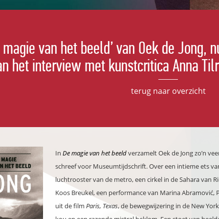
 magie van het beeld’ van Oek de Jong, nu
n het interview met kunstcritica Anna Til
terug naar overzicht
In
De magie van het beeld
verzamelt Oek de Jong zo’n veer
schreef voor Museumtijdschrift. Over een intieme ets 
luchtrooster van de metro, een cirkel in de Sahara van R
Koos Breukel, een performance van Marina Abramović, P
uit de film
Paris, Texas
, de bewegwijzering in de New Yorks