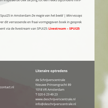
n inspireerde Oek de Jong tot een reeks bijzondere mini-
j Spui25 in Amsterdam
De magie van het beeld | Mini-essays
er dit verrassende en fraai vormgegeven boek in gesprek
ment via de livestream van SPUI25:
Livestream – SPUI25
Literaire optredens
de Schrijverscentrale
Nieuwe Prinsengracht 89
ontact.nl
1018 VR Amsterdam
T
020 6 23 49 23
www.deschrijverscentrale.nl
info@deschrijverscentrale.nl