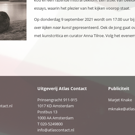
kou en een razende mistral beklom. Een stoet van beelde
essays, waarin het plezier van het kijken voorop staat.
Op donderdag 9 september 2021 wordt om 17.00 uur bi
over kijken naar kunst
gepresenteerd. Oek de Jong gaat ov
met kunstcritica en curator Anna Tilroe. Volg het evene
Uitgeverij Atlas Contact
Publiciteit
Prinsengracht 911-915
Marjet Knake
tact.nl
1017 KD Amsterdam
mknake@atlasc
Postbus 13
1000 AA Amsterdam
T 020-5249800
info@atlascontact.nl