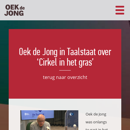
Oek de Jong in Taalstaat over
‘Cirkel in het gras’
terug naar overzicht
Oek de Jong
was onlangs
te gast in het