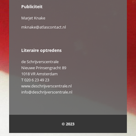
Publiciteit
Marjet Knake
mknake@atlascontact.nl
Literaire optredens
de Schrijverscentrale
Nieuwe Prinsengracht 89
1018 VR Amsterdam
T
020 6 23 49 23
www.deschrijverscentrale.nl
info@deschrijverscentrale.nl
© 2023