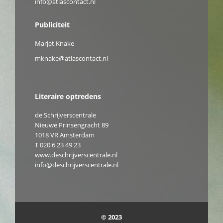
info@atlascontact.nl
Publiciteit
Marjet Knake
mknake@atlascontact.nl
Literaire optredens
de Schrijverscentrale
Nieuwe Prinsengracht 89
1018 VR Amsterdam
T
020 6 23 49 23
www.deschrijverscentrale.nl
info@deschrijverscentrale.nl
© 2023