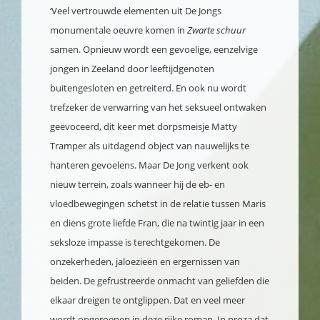
‘Veel vertrouwde elementen uit De Jongs
monumentale oeuvre komen in
Zwarte schuur
samen. Opnieuw wordt een gevoelige, eenzelvige
jongen in Zeeland door leeftijdgenoten
buitengesloten en getreiterd. En ook nu wordt
trefzeker de verwarring van het seksueel ontwaken
geëvoceerd, dit keer met dorpsmeisje Matty
Tramper als uitdagend object van nauwelijks te
hanteren gevoelens. Maar De Jong verkent ook
nieuw terrein, zoals wanneer hij de eb- en
vloedbewegingen schetst in de relatie tussen Maris
en diens grote liefde Fran, die na twintig jaar in een
seksloze impasse is terechtgekomen. De
onzekerheden, jaloezieën en ergernissen van
beiden. De gefrustreerde onmacht van geliefden die
elkaar dreigen te ontglippen. Dat en veel meer
wordt opgeroepen in deze rijke roman. In proza dat