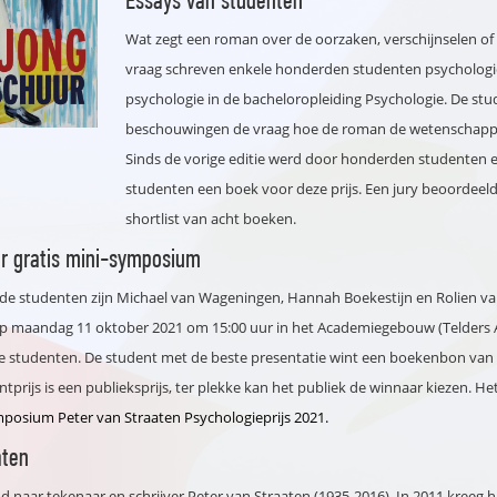
Wat zegt een roman over de oorzaken, verschijnselen o
vraag schreven enkele honderden studenten psychologie 
psychologie in de bacheloropleiding Psychologie. De s
beschouwingen de vraag hoe de roman de wetenschappelij
Sinds de vorige editie werd door honderden studenten 
studenten een boek voor deze prijs. Een jury beoordeeld
shortlist van acht boeken.
r gratis mini-symposium
e studenten zijn Michael van Wageningen, Hannah Boekestijn en Rolien van 
 maandag 11 oktober 2021 om 15:00 uur in het Academiegebouw (Telders Aud
e studenten. De student met de beste presentatie wint een boekenbon van 
tprijs is een publieksprijs, ter plekke kan het publiek de winnaar kiezen. H
posium Peter van Straaten Psychologieprijs 2021.
aten
d naar tekenaar en schrijver Peter van Straaten (1935-2016). In 2011 kreeg hi