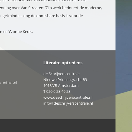
ekenning over Van Straaten: ‘Zijn werk herinnert de moderne,
 getrainde – oog de onmisbare basis is voor de
sen en Yvonne Keuls.
Literaire optredens
de Schrijverscentrale
Nieuwe Prinsengracht 89
ontact.nl
1018 VR Amsterdam
T
020 6 23 49 23
www.deschrijverscentrale.nl
info@deschrijverscentrale.nl