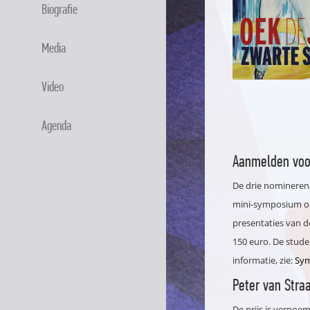
Biografie
Media
Video
Agenda
Aanmelden voo
De drie nominerend
mini-symposium op
presentaties van d
150 euro. De studen
informatie, zie:
Sym
Peter van Stra
De prijs is vernoem