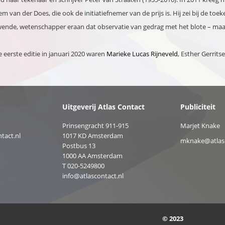
 van der Does, die ook de initiatiefnemer van de prijs is. Hij zei bij de to
ende, wetenschapper eraan dat observatie van gedrag met het blote – maar
 eerste editie in januari 2020 waren
Marieke Lucas Rijneveld
, Esther Gerrit
Uitgeverij Atlas Contact
Publiciteit
Prinsengracht 911-915
Marjet Knake
tact.nl
1017 KD Amsterdam
mknake@atlasc
Postbus 13
1000 AA Amsterdam
T 020-5249800
info@atlascontact.nl
© 2023