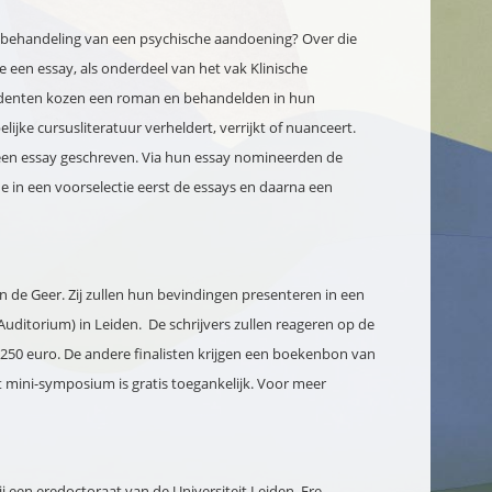
f behandeling van een psychische aandoening? Over die
een essay, als onderdeel van het vak Klinische
tudenten kozen een roman en behandelden in hun
ke cursusliteratuur verheldert, verrijkt of nuanceert.
een essay geschreven. Via hun essay nomineerden de
e in een voorselectie eerst de essays en daarna een
de Geer. Zij zullen hun bevindingen presenteren in een
itorium) in Leiden. De schrijvers zullen reageren op de
250 euro. De andere finalisten krijgen een boekenbon van
et mini-symposium is gratis toegankelijk. Voor meer
j een eredoctoraat van de Universiteit Leiden. Ere-