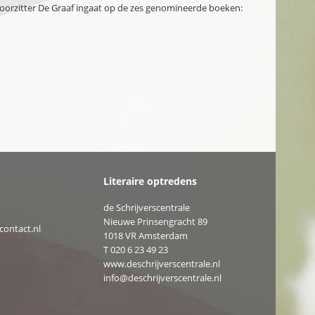
voorzitter De Graaf ingaat op de zes genomineerde boeken:
Literaire optredens
de Schrijverscentrale
Nieuwe Prinsengracht 89
ontact.nl
1018 VR Amsterdam
T
020 6 23 49 23
www.deschrijverscentrale.nl
info@deschrijverscentrale.nl