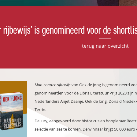
rijbewijs’ is genomineerd voor de shortlis
terug naar overzicht
Man zonder rijbewijs
van Oek de Jong is genomineerd voor 
genomineerden voor de Libris Literatuur Prijs 2023 zi
Nederlanders Anjet Daanje, Oek de Jong, Donald Niedekk
Terrin.
De jury, aangevoerd door historicus en hoogleraar Beatric
selectie van zes te komen. De winnaar krijgt 50.000 eur